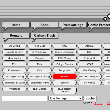
Home
Shop
Preiskataloge
Comic Protect
Romane
Carlsen Trash
All Verlag
Alles Gute
Art:9
Atomax
Boiselle & Ellert
bsv Hannover
Bunte Dimension
CCH
C
dani books
Diverse
ECR-Verlag
Edition 52
Ed
Erko
Finix
Gringo Comics
ICOM
ilov
Knesebeck
Kult
Magazine
Mami Verlag
Män
Nostalgie Verlag
Nostalgiker Verlag
Panini
Picc. Enzyklopädie
Pir
Schreiber & Leser
Schwarzer Turm
Splitter
SR Verlag
s
Wildfeuer
Zack Edition
Zauberstern
Comics
Seiten:
1
2
3
...
3