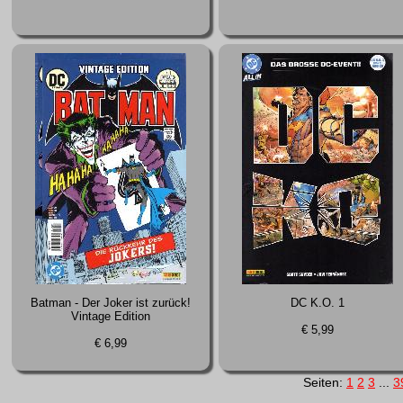
Batman - Der Joker ist zurück!
DC K.O. 1
Vintage Edition
€ 5,99
€ 6,99
Seiten:
1
2
3
...
3